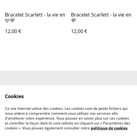
Bracelet Scarlett - la vie en
Bracelet Scarlett - la vie en
🩷💜
💜
12,00 €
12,00 €
Conditions Générales
Mentions Légales
de Vente
Cookies
Politique de
Politique des Cookies
Confidentialité
Ce site Internet utilise des cookies. Les cookies sont de petits fichiers qui
Nous contacter
nous aident à comprendre comment vous utilisez nos services afin
d'améliorer votre expérience. Vous pouvez en savoir plus sur ces cookies
et contrôler la façon dont ils sont utilisés en cliquant sur « Paramètres des
cookies ». Vous pouvez également consulter notre
politique de cookies
.