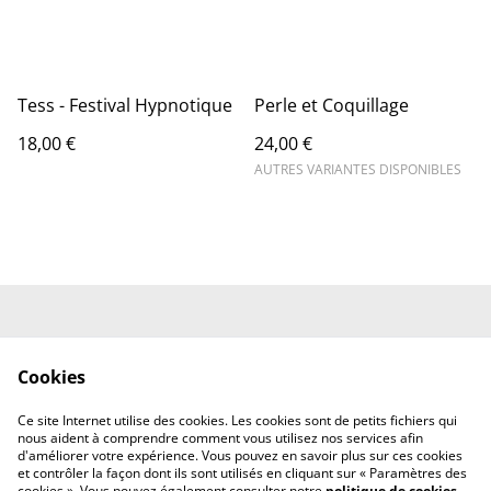
Tess - Festival Hypnotique
Perle et Coquillage
18,00 €
24,00 €
AUTRES VARIANTES DISPONIBLES
Conditions Générales
Mentions Légales
de Vente
Cookies
Politique de
Politique des Cookies
Confidentialité
Ce site Internet utilise des cookies. Les cookies sont de petits fichiers qui
Nous contacter
nous aident à comprendre comment vous utilisez nos services afin
d'améliorer votre expérience. Vous pouvez en savoir plus sur ces cookies
et contrôler la façon dont ils sont utilisés en cliquant sur « Paramètres des
cookies ». Vous pouvez également consulter notre
politique de cookies
.