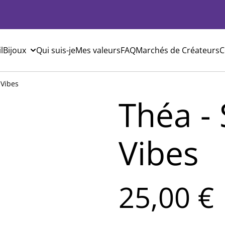
l
Bijoux
Qui suis-je
Mes valeurs
FAQ
Marchés de Créateurs
C
Vibes
Théa -
Vibes
25,00 €