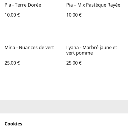
Pia - Terre Dorée
Pia – Mix Pastèque Rayée
10,00 €
10,00 €
Mina - Nuances de vert
Ilyana - Marbré jaune et
vert pomme
25,00 €
25,00 €
Conditions Générales
Mentions Légales
de Vente
Cookies
Politique de
Politique des Cookies