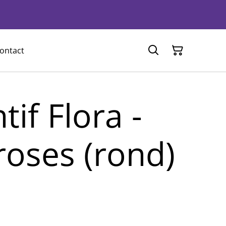
ontact
if Flora -
roses (rond)