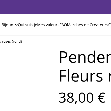
l
Bijoux
Qui suis-je
Mes valeurs
FAQ
Marchés de Créateurs
C
s roses (rond)
Pendent
Fleurs 
38,00 €