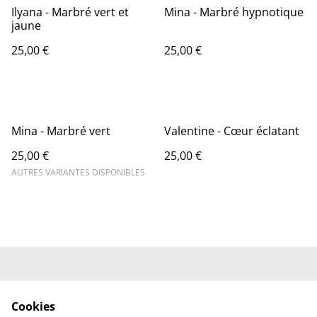
Ilyana - Marbré vert et
Mina - Marbré hypnotique
jaune
25,00 €
25,00 €
Mina - Marbré vert
Valentine - Cœur éclatant
25,00 €
25,00 €
AUTRES VARIANTES DISPONIBLES
Conditions Générales
Mentions Légales
de Vente
Cookies
Politique de
Politique des Cookies