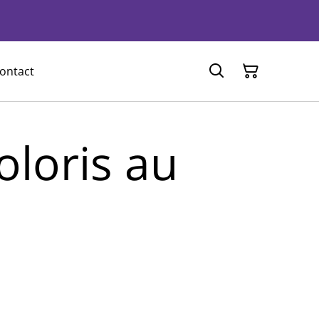
ontact
coloris au