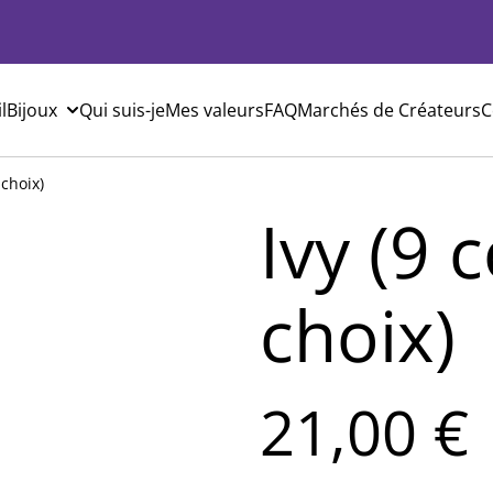
l
Bijoux
Qui suis-je
Mes valeurs
FAQ
Marchés de Créateurs
C
 choix)
Ivy (9 
choix)
21,00 €