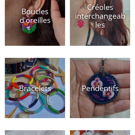
Créoles
Boucles
interchangeab
d'oreilles
les
Bracelets
Pendentifs